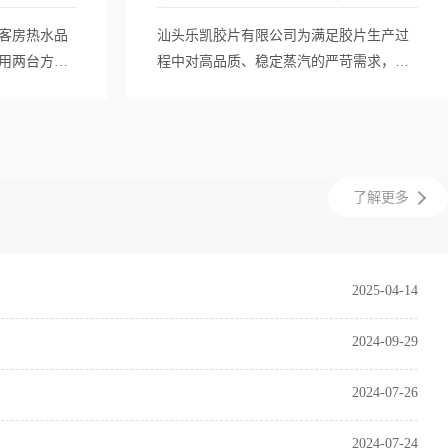
客房热水品
汕头乐凯胶片有限公司为满足胶片生产过
用两台方快
程中对高品质、稳定蒸汽的严苛需求，引
备采用真空相
进一台方快6吨燃气蒸汽锅炉。该锅炉凭借
全运行与稳
精准的压力控制与洁净蒸汽输出，保障了
天候洗浴、
原料溶解、涂层干燥等核心工艺的稳定
与智能化控
性，显著提升了产品均匀性与良品率。其
的同时显著
高效低氮燃烧与智能化控制系统，在保障
了解更多
提升服务品
连续生产的同时，实现了节能降耗与清洁
运行，成为精密化工制造业提质增效的可
靠动力源。
2025-04-14
2024-09-29
2024-07-26
2024-07-24