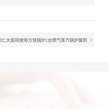
阳仁大医院使用方快锅炉2台燃气蒸汽锅炉案例