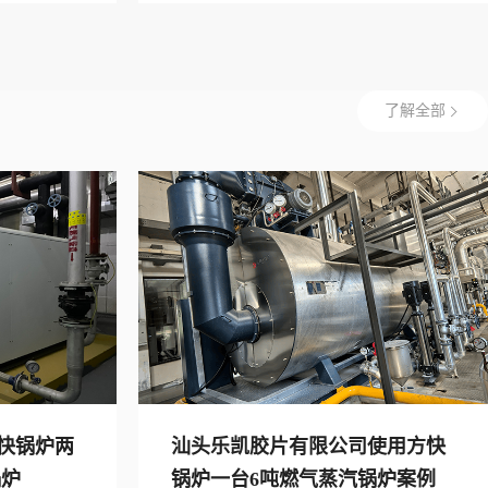
了解全部
快锅炉两
汕头乐凯胶片有限公司使用方快
锅炉
锅炉一台6吨燃气蒸汽锅炉案例