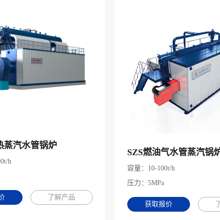
热蒸汽水管锅炉
SZS燃油气水管蒸汽锅
0t/h
容量：10-100t/h
压力：5MPa
价
了解产品
获取报价