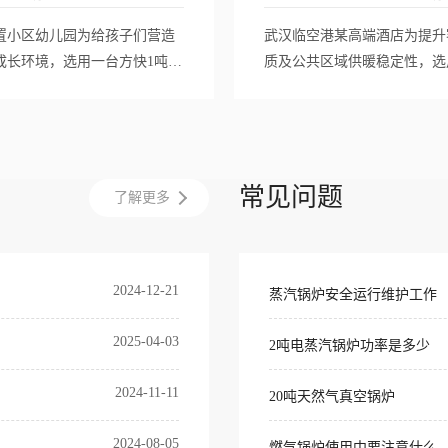
置小区幼儿园为给孩子们营造
武汉临空港某高端酒店为提升
成长环境，选用一台方快1吨燃
质及公共区域供暖稳定性，选
锅炉。该设备采用真空相变技
2.5吨燃气真空热水锅炉。设
压运行，彻底消除安全隐患；
变高效换热技术，实现常压安
设计完美契合校园需求，智能
定热水供应，精准满足酒店全
续稳定供暖，为师生提供了温
采暖需求。其超低氮静音设计
常见问题
安静的学习生活空间，成为民
制系统，在保障宾客舒适体验
了解更多
设施的暖心保障。
降低运营能耗，成为星级酒店
质的可靠能源保障。
2024-12-21
蒸汽锅炉安全运行维护工作
2025-04-03
2吨电蒸汽锅炉功率是多少
2024-11-11
20吨天然气真空锅炉
2024-08-05
燃气锅炉使用中要注意什么