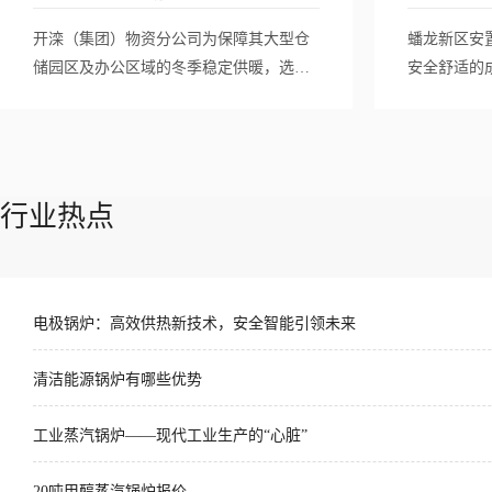
压热水锅炉案例
开滦（集团）物资分公司为保障其大型仓
蟠龙新区安
储园区及办公区域的冬季稳定供暖，选用
安全舒适的
两台方快10吨燃气承压热水锅炉。该系统
气真空热水
采用高效低氮燃烧技术，承压运行确保高
术，实现常
温热水可远距离稳定输送至各末端；智能
超低氮静音
联控实现按需供热，在满足大面积、多点
温控确保持
行业热点
位用热需求的同时，显著降低运行能耗，
暖、清洁、
为企业高效后勤保障提供了可靠的热力支
生工程配套
持。
电极锅炉：高效供热新技术，安全智能引领未来
清洁能源锅炉有哪些优势
工业蒸汽锅炉——现代工业生产的“心脏”
20吨甲醇蒸汽锅炉报价