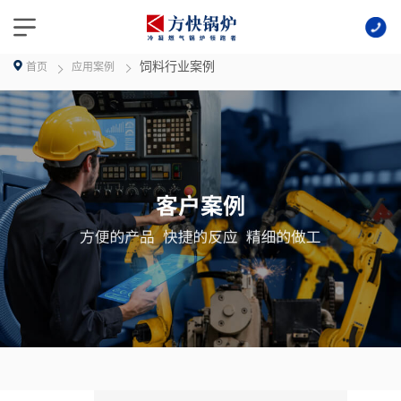
饲料行业案例
首页
应用案例