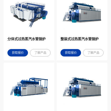
分体式过热蒸汽水管锅炉
整装式过热蒸汽水管锅炉
获取报价
了解产品
获取报价
了解产品