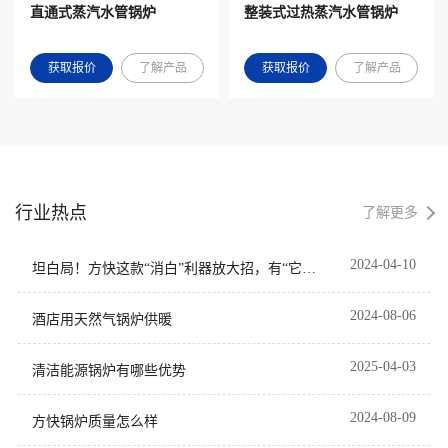
直通式蒸汽水管锅炉
整装式过热蒸汽水管锅炉
获取报价
了解产品
获取报价
了解产品
行业热点
了解更多
2024-04-10
坦白局！方快这款“消白”利器放大招，有“它”
就够了！
2024-08-06
酒店用天然气锅炉供暖
2025-04-03
清洁能源锅炉有哪些优势
2024-08-09
方快锅炉质量怎么样