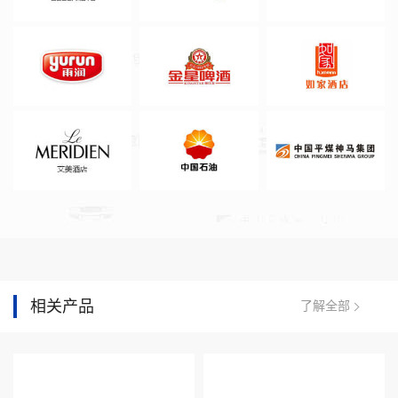
相关产品
了解全部