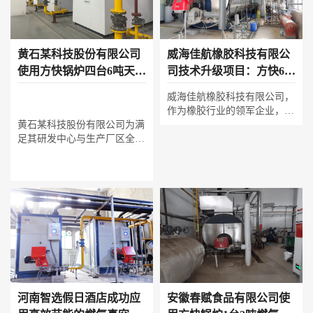
黄石某科技股份有限公司
威海佳航橡胶科技有限公
使用方快锅炉四台6吨天然
司技术升级项目：方快6吨
气真空热水锅炉案例
蒸汽锅炉助力高效生产
威海佳航橡胶科技有限公司，
作为橡胶行业的领军企业，始
黄石某科技股份有限公司为满
终致力于提升产品质量和生产
足其研发中心与生产厂区全年
效率。随着业务的迅速扩张和
稳定供热需求，选用四台方快
市场需求的不断增长，公司现
6吨
天然气真空热水锅炉
组成
有的锅炉设备已无法满足生产
集中供热系统。该系统凭借真
线的蒸汽需求。为了解决这一
空相变高效换热技术，实现常
瓶颈问题，威海佳航橡胶科技
压安全运行与超过100%的热
有限公司决定引进一台高性能
效率，智能群控可精准匹配各
的蒸汽锅炉。经过深入的市场
区域动态负荷。其超低氮排放
调研和对比分析，公司最终选
与静音特性完美契合现代化科
择了方快锅炉的6吨蒸汽锅
技企业的高标准要求，以卓越
炉。这款锅炉以其高效、稳
的节能环保性能保障了企业的
定、环保的特性脱颖而出，能
绿色高效运营。
够满足公司生产线对蒸汽的大
河南智选假日酒店成功应
安徽春赋食品有限公司使
量需求，同时降低能源消耗和