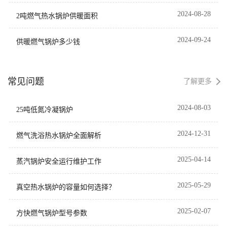
境，并具有卓越的安全性能，
2024-08-28
没有爆炸风险。更重要的是，
2吨燃气热水锅炉供暖面积
方快真空锅炉装备了冷凝器，
可以有效回收烟气中的热能，
2024-09-24
供暖燃气锅炉多少钱
提高热能利用率超过8%，从
而节省天然气燃料近10%。这
种创新技术的应用不仅提供了
酒店稳定可靠的生活和洗浴用
常见问题
了解更多
水，也为酒店的节能减排工作
做出了积极贡献。
2024-08-03
25吨低氮冷凝锅炉
2024-12-31
燃气洗浴热水锅炉全面解析
2025-04-14
蒸汽锅炉安全运行维护工作
2025-05-29
真空热水锅炉的容量如何选择？
2025-02-07
方快燃气锅炉型号参数