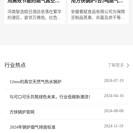
用高效节能的燃气真空热
用方快锅炉1台2吨燃气蒸
排放。 在项目实施过程中，
水锅炉的案例
汽锅炉案例
方快锅炉的技术团队为威海佳
河南智选假日酒店坐落在繁华
安徽春赋食品有限公司为保障
航橡胶科技有限公司提供了全
的港区，紧邻万佛苑、红色枣
豆制品蒸煮、杀菌及烘干等生
方位的技术支持和服务。从锅
园文物展等文化景点，是一家
产环节的稳定用热，引进一台
炉的选型、设计、安装到调试
国际连锁品牌酒店，集购物、
方快2吨燃气蒸汽锅炉。该设
运行，技术团队都提供了专业
金融和休闲于一体。酒店采用
备提供持续纯净的蒸汽，精准
的指导和帮助。双方紧密合
了7层高的现代建筑，设计简
匹配工艺需求，显著提升产品
作，共同克服了项目实施过程
约精致，体现国际化风格。设
品质与生产效率。其高效低氮
中遇到的各种技术难题和挑
有套房、大床房和好莱坞房等
燃烧与智能控制系统，在节能
战，确保了项目的顺利实施。
共计240多间客房，同时提供
降耗的同时实现清洁排放，为
随着6吨蒸汽锅炉的正式投
行业热点
多个规模不同的会议室、西餐
食品加工企业绿色生产提供了
了解更多
产，威海佳航橡胶科技有限公
厅、中餐厅、包房组及健身
可靠动力。
司的生产线得到了强有力的支
房、游泳池等设施。尤其值得
持。锅炉的高效稳定运行不仅
2024-07-19
12mw的真空天然气热水锅炉
一提的是，一楼设有郑州好想
满足了生产线的蒸汽需求，还
你同心饭店，是该区域一家涉
大幅提升了生产效率，降低了
外酒店配套餐饮，可同时容纳
2024-04-16
与可口可乐共筑绿色未来，行业低碳新潮流！
能源消耗和排放，为公司的可
千人用餐和举办会议。 为了
持续发展注入了新的动力。
满足高品质服务需求，智选假
2024-08-08
方快锅炉官网
日酒店引入了两台方快燃油气
真空热水锅炉（冷凝式）。这
种真空热水锅炉安装简便，适
2024-11-19
2024年锅炉烟气排放标准
用于顶层、地下室等多种环