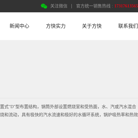
关注微信
官方统一销售热线 :
17317613565
新闻中心
方快实力
关于方快
联系我们
置式“D”型布置结构，锅筒外部设置燃烧室和受热面，水、汽或汽水混合
烧和流动，具有极快的汽水流速和极好的水循环系统，锅炉吸热率和热效