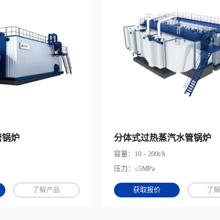
管锅炉
分体式过热蒸汽水管锅炉
容量：10 - 200t/h
压力：≤5MPa
了解产品
获取报价
了