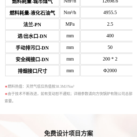
Nm³/h
12698.6
燃料耗量-城市煤气
Nm³/h
4955.5
燃料耗量-液化石油气
MPa
2.5
法兰-PN
mm
400
进/出水口-DN
mm
50
手动排污口-DN
mm
200 * 2
安全阀接口-DN
mm
Φ2000
排烟接口尺寸
∗
燃料热值：天然气低位热值按38.3MJ/Nm³
∗
由于技术不断改进，如有变动恕不通知；详细参数请向方快锅炉有限公司总部
索要。
免费设计项目方案