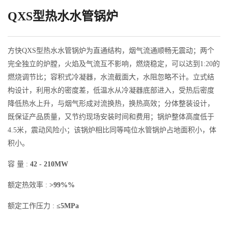
QXS型热水水管锅炉
方快QXS型热水水管锅炉为直通结构，烟气流通顺畅无震动；两个
完全独立的炉膛，火焰及气流互不影响，燃烧稳定，可以达到1:20的
燃烧调节比；容积式冷凝器，水流截面大，水阻忽略不计。立式结
构设计，利用水的密度差，低温水从冷凝器底部进入，受热后密度
降低热水上升，与烟气形成对流换热，换热高效；分体整装设计，
既保证产品质量，又节约现场安装时间和费用；锅炉整体高度低于
4.5米，震动风险小；该锅炉相比同等吨位水管锅炉占地面积小，体
积小。
容 量 :
42 - 210MW
额定热效率 :
>99%%
额定工作压力 :
≤5MPa