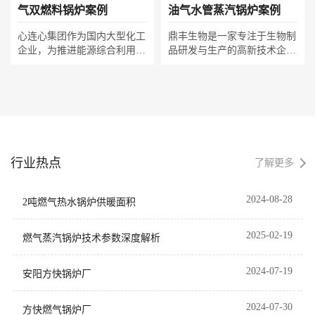
项目提供强劲动力支撑。
气双燃料锅炉案例
油气水管蒸汽锅炉案例
心连心集团作为国内大型化工
鼎丰生物是一家专注于生物制
企业，为推进能源综合利用，
品研发与生产的高新技术企
引进方快一台50吨甲醇加氢气
业，为满足发酵、提取等核心
双燃料锅炉。该设备创新采用
工艺对高品质蒸汽的严苛需
双燃料清洁燃烧技术，可灵活
求，选用一台方快35吨SZS燃
切换甲醇及工业副产氢气为燃
油气水管蒸汽锅炉。该设备采
料，实现资源循环利用。锅炉
用双燃料清洁燃烧技术，可灵
运行高效稳定，氮氧化物排放
活切换燃油与气态燃料，热效
极低，智能化控制系统精准匹
率高且氮氧化物排放极低；全
行业热点
配生产负荷，在满足严苛化工
自动智能控制系统精准匹配动
了解更多
工艺用热需求的同时，显著降
态负荷，以稳定可靠的蒸汽输
低碳排放，成为传统化工行业
出，有力保障了生物制品生产
2024-08-28
2吨燃气热水锅炉供暖面积
绿色转型与节能增效的标杆示
的安全与效率，助力企业实现
范。
绿色低碳发展。
2025-02-19
燃气蒸汽锅炉技术参数深度解析‌
2024-07-19
安阳方快锅炉厂
2024-07-30
方快燃气锅炉厂