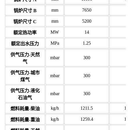
mm
7650
7
锅炉尺寸 B
mm
5200
5
锅炉尺寸 C
MW
14
额定热功率
MPa
1.25
1
额定出水压力
供气压力-天然
mbar
300
4
气
供气压力-城市
mbar
300
4
煤气
供气压力-液化
mbar
300
4
石油气
kg/h
1211.5
18
燃料耗量-柴油
kg/h
1259.4
18
燃料耗量-重油