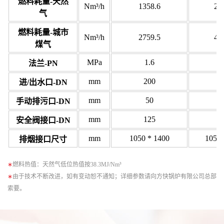
燃料耗量-天然
Nm³/h
1358.6
20
气
燃料耗量-城市
Nm³/h
2759.5
41
煤气
MPa
1.6
2
法兰-PN
mm
200
2
进/出水口-DN
mm
50
手动排污口-DN
mm
125
1
安全阀接口-DN
mm
1050 * 1400
1054 
排烟接口尺寸
∗
燃料热值：天然气低位热值按38.3MJ/Nm³
∗
由于技术不断改进，如有变动恕不通知；详细参数请向方快锅炉有限公司总部
索要。