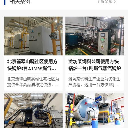
相关案例
了解全部
北京翡翠山晓社区使用方
潍坊某饲料公司使用方快
快锅炉3台2.1MW燃气真
锅炉一台1吨燃气蒸汽锅炉
空热水锅炉
北京翡翠山晓高端住宅社区为
潍坊某饲料生产企业为优化生
提供全年高品质稳定供热，选
产流程，选用一台方快1吨燃
用三台方快2.1MW燃气真空热
气蒸汽锅炉。该锅炉以其快速
水锅炉构建集中供暖系统。锅
产汽、高效稳定的特点，精准
炉采用真空相变高效换热与超
满足饲料加工过程中原料调
低氮燃烧技术，实现安全静音
质、制粒等环节的蒸汽需求，
运行与环保排放；智能群控可
有效提升了饲料品质与生产效
依据户内温度、室外气候及入
率。其紧凑的设计与智能控制
住率动态调节输出，在保障全
系统，更为企业节省了空间与