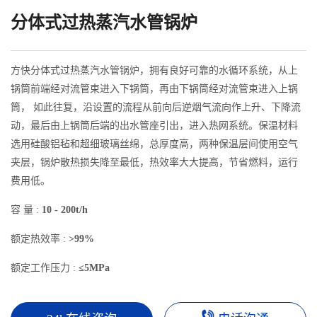
分体式过热蒸汽水管锅炉
方快分体式过热蒸汽水管锅炉，拥有良好可靠的水循环系统，从上
锅筒前端经对流管束进入下锅筒，再由下锅筒经对流管束进入上锅
筒， 如此往复，沿设置的流程从前向后逆烟气流向作上升、下降流
动，最后由上锅筒后端的出水管座引出，进入热网系统。保温材料
选用硅酸铝毡和超细玻璃丝绵，总厚度高，两种保温层间使用空气
夹层，锅炉散热损失降至最低，热效率大大提高，节省燃料，运行
费用低。
容 量 :
10 - 200t/h
额定热效率 :
>99%
额定工作压力 :
≤5MPa