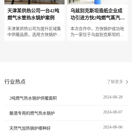
社区舒适温暖的同时，实现能
人力成本，成为助力中小企业
源的高效利用与智能化管理，
提质增效的可靠动力源。
天津某供热公司一台42吨
乌兹别克斯坦造纸企业成
满足高端住宅对供热品质与绿
燃气水管热水锅炉案例
功引进方快2吨燃气蒸汽锅
色运营的双重要求。
炉，提升生产效率与环保
天津某供热公司为提升区域集
本次合作中，方快锅炉成功地
性能
中供暖品质，选用方快锅炉一
为一家位于乌兹别克斯坦的造
台 42 吨燃气水管热水锅炉。
纸企业提供了2吨燃气蒸汽锅
该锅炉采用高效水管结构，热
炉（WNS2-1.25-Y.Q）。这家
效率优异、低氮排放满足天津
造纸企业在扩大生产线的过程
环保标准，搭配智能控制系
中，急需补充高效稳定的蒸汽
统，运行稳定、节能降耗。投
锅炉以满足其生产需求。经过
用后，设备持续稳定输出热
深入的市场调研和多方比较，
能，高效保障辖区冬季供暖，
该企业最终选择了方快锅炉，
行业热点
实现清洁供热与高效运营双
这得益于方快锅炉产品运行稳
了解更多
赢。
定、高效节能的卓越表现。
该锅炉采用了先进的卧式结
2024-08-28
2吨燃气热水锅炉供暖面积
构，内部配备了大容量的波纹
炉胆，极大地增加了受热面，
提高了燃料的燃烧效率。此
2024-08-07
酿酒专用的燃气热水锅炉
外，锅炉的热效率高达98%以
上，能够显著降低能源消耗，
2024-08-06
天然气加热锅炉哪种好
同时减少污染物的排放量，达