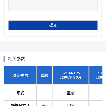
相关参数
SZS14-1.25
SZS2
项目/型号
单位
/130/70-Y(Q)
/130/
-
形式
整装
mm
11190
12
锅炉尺寸 A