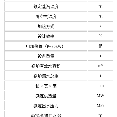
额定蒸汽温度
℃
冷空气温度
℃
/
加热方式
%
设计效率
电加热管（P=75kW）
组
t
设备重量
m³
锅炉有效水容积
t
锅炉满水总重
mm
长 × 宽 × 高
MW
额定供热量
MPa
额定出水压力
额定出/进口水温
℃