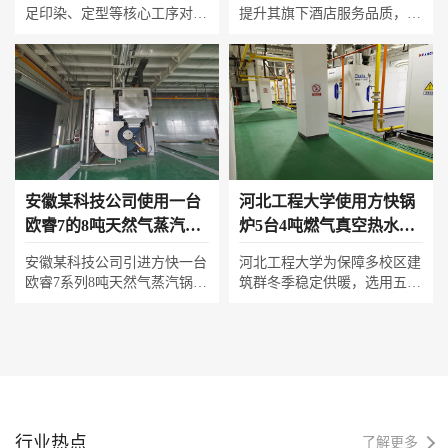
足印染、定型等核心工序对稳
提升其旗下酒店服务品质，选
定蒸汽的严苛需求，引进一台
用两台方快燃气热水锅炉构建
方快10吨燃气蒸汽锅炉。该设
供暖及生活热水系统。锅炉采
备凭借精准的压力控制与高效
用低氮燃烧技术，环保达标；
换热系统，提供持续稳定的高
智能变频运行，按需输出，显
品质蒸汽，显著提升了面料加
著降低燃气消耗。其稳定可靠
工质量与生产效率。其低氮燃
的热水供应，为宾客提供了舒
烧技术确保环保达标，智能控
适入住体验，静音设计更契合
制系统实现按需供汽与节能降
酒店高端静谧的环境要求，成
耗，为传统纺织企业升级提供
为酒店后勤保障的坚实后盾。
安徽某科技公司使用一台
河北工程大学使用方快锅
了高效可靠的动力保障。
欧睿7的8吨天然气蒸汽锅
炉5台4吨燃气真空热水锅
炉
炉案例
安徽某科技公司引进方快一台
河北工程大学为保障多校区建
欧睿7系列8吨天然气蒸汽锅
筑群冬季稳定供暖，选用五台
炉，采用全预混低氮燃烧技
方快4吨燃气真空热水锅炉组
术，氮氧化物排放低于
成集中供热系统。该系统采用
26mg/m³，热效率高达99%。
真空相变换热技术，实现常压
智能变频控制系统精准匹配生
安全运行与超高热效率；智能
产线用汽需求，实现节能优
群控可依据教学楼、宿舍及实
化。锅炉运行稳定可靠，蒸汽
验室等不同区域需求精准调
品质纯净，满足精密制造工艺
度，在确保供热质量的同时大
行业热点
要求。
幅降低能耗。其低氮环保特性
了解更多