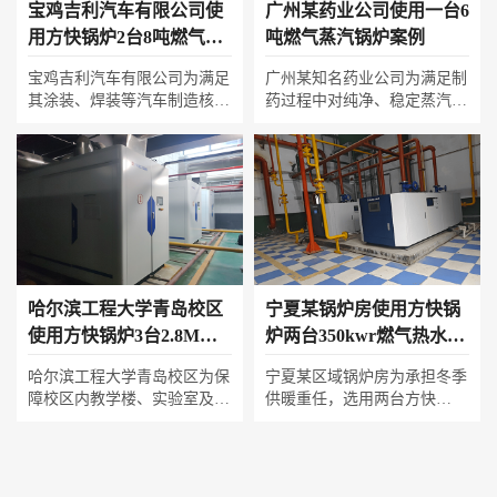
宝鸡吉利汽车有限公司使
广州某药业公司使用一台6
用方快锅炉2台8吨燃气承
吨燃气蒸汽锅炉案例
压热水锅炉案例
宝鸡吉利汽车有限公司为满足
广州某知名药业公司为满足制
其涂装、焊装等汽车制造核心
药过程中对纯净、稳定蒸汽的
工艺的稳定用热需求，选用两
严苛要求，选用一台方快6吨
台方快8吨燃气承压热水锅
燃气蒸汽锅炉。该锅炉采用先
炉。该系统采用高效低氮燃烧
进低氮技术，在确保高热效率
技术，承压运行保障了高温热
的同时，满足环保排放标准。
水的稳定输出与远距离输送；
其提供的洁净蒸汽为药品灭
智能控制系统可精准匹配生产
菌、干燥等核心工序提供了可
线动态负荷，在显著提升能源
靠保障，以卓越性能护航企业
利用率的同时满足严苛的环保
高品质生产与绿色发展。
要求，为现代化汽车智能制造
哈尔滨工程大学青岛校区
宁夏某锅炉房使用方快锅
提供了高效可靠的清洁热源。
使用方快锅炉3台2.8MW
炉两台350kwr燃气热水锅
燃气真空热水锅炉案例
炉
哈尔滨工程大学青岛校区为保
宁夏某区域锅炉房为承担冬季
障校区内教学楼、实验室及生
供暖重任，选用两台方快
活区的全年稳定供热，选用三
350kW燃气热水锅炉。该锅炉
台方快2.8MW燃气真空热水锅
系统凭借其高效冷凝与低氮燃
炉。该系统采用真空相变高效
烧技术，在确保环保达标的同
换热与超低氮燃烧技术，实现
时显著提升热效率。设备具备