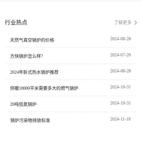
常压安全运行与超过100%的
智能变频功能，可根据室外温
综合热效率；智能群控可根据
度自动调节负荷，实现精准供
校区负荷变化精准调节输出，
热与节能降耗，以其稳定可靠
行业热点
在满足高校多元化用热需求的
的运行表现，为当地居民提供
了解更多
同时，显著降低运行能耗与碳
了持续温暖的清洁供暖服务。
排放，为现代化绿色校园建设
2024-08-28
天然气真空锅炉的价格
提供了高标准能源保障。
2024-07-20
方快锅炉怎么样?
2024-08-28
2024年卧式热水锅炉推荐
2024-10-31
供暖10000平米需要多大的燃气锅炉
2024-10-31
20吨低氮锅炉
2024-11-18
锅炉污染物排放标准