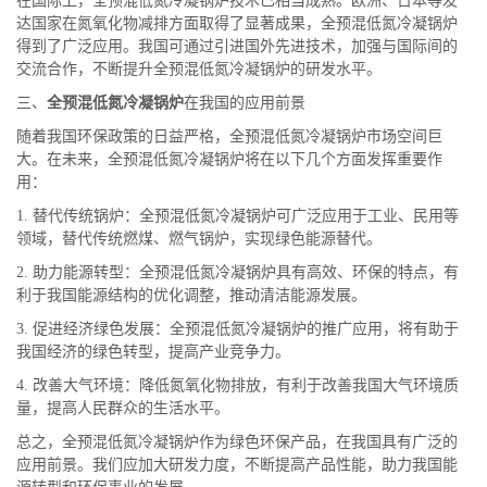
在国际上，全预混低氮冷凝锅炉技术已相当成熟。欧洲、日本等发
达国家在氮氧化物减排方面取得了显著成果，全预混低氮冷凝锅炉
得到了广泛应用。我国可通过引进国外先进技术，加强与国际间的
交流合作，不断提升全预混低氮冷凝锅炉的研发水平。
三、
全预混低氮冷凝锅炉
在我国的应用前景
随着我国环保政策的日益严格，全预混低氮冷凝锅炉市场空间巨
大。在未来，全预混低氮冷凝锅炉将在以下几个方面发挥重要作
用：
1. 替代传统锅炉：全预混低氮冷凝锅炉可广泛应用于工业、民用等
领域，替代传统燃煤、燃气锅炉，实现绿色能源替代。
2. 助力能源转型：全预混低氮冷凝锅炉具有高效、环保的特点，有
利于我国能源结构的优化调整，推动清洁能源发展。
3. 促进经济绿色发展：全预混低氮冷凝锅炉的推广应用，将有助于
我国经济的绿色转型，提高产业竞争力。
4. 改善大气环境：降低氮氧化物排放，有利于改善我国大气环境质
量，提高人民群众的生活水平。
总之，全预混低氮冷凝锅炉作为绿色环保产品，在我国具有广泛的
应用前景。我们应加大研发力度，不断提高产品性能，助力我国能