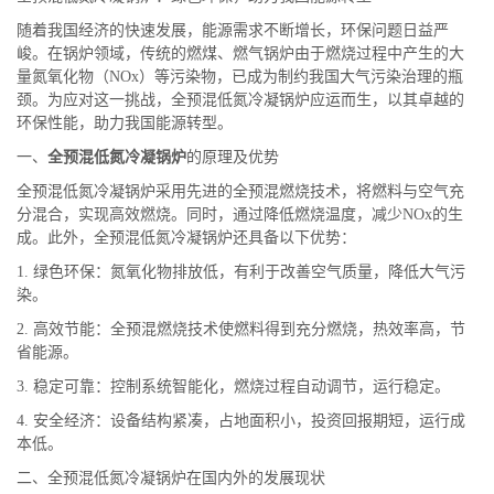
随着我国经济的快速发展，能源需求不断增长，环保问题日益严
峻。在锅炉领域，传统的燃煤、燃气锅炉由于燃烧过程中产生的大
量氮氧化物（NOx）等污染物，已成为制约我国大气污染治理的瓶
颈。为应对这一挑战，全预混低氮冷凝锅炉应运而生，以其卓越的
环保性能，助力我国能源转型。
一、
全预混低氮冷凝锅炉
的原理及优势
全预混低氮冷凝锅炉采用先进的全预混燃烧技术，将燃料与空气充
分混合，实现高效燃烧。同时，通过降低燃烧温度，减少NOx的生
成。此外，全预混低氮冷凝锅炉还具备以下优势：
1. 绿色环保：氮氧化物排放低，有利于改善空气质量，降低大气污
染。
2. 高效节能：全预混燃烧技术使燃料得到充分燃烧，热效率高，节
省能源。
3. 稳定可靠：控制系统智能化，燃烧过程自动调节，运行稳定。
4. 安全经济：设备结构紧凑，占地面积小，投资回报期短，运行成
本低。
二、全预混低氮冷凝锅炉在国内外的发展现状